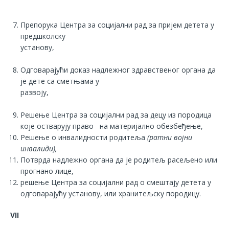
Препорука Центра за социјални рад за пријем детета у
предшколску
установу,
Одговарајући доказ надлежног здравственог органа да
је дете са сметњама у
развоју,
Решење Центра за социјални рад за децу из породица
које остварују право на материјално обезбеђење,
Решење о инвалидности родитеља
(ратни војни
инвалиди),
Потврда надлежно органа да је родитељ расељено или
прогнано лице,
решење Центра за социјални рад о смештају детета у
одговарајућу установу, или хранитељску породицу.
VII