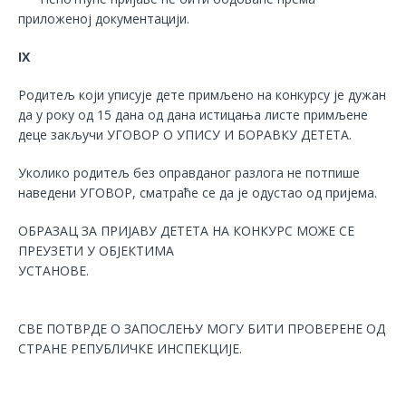
приложеној документацији.
IX
Родитељ који уписује дете примљено на конкурсу је дужан
да у року од 15 дана од дана истицања листе примљене
деце закључи УГОВОР О УПИСУ И БОРАВКУ ДЕТЕТА.
Уколико родитељ без оправданог разлога не потпише
наведени УГОВОР, сматраће се да је одустао од пријема.
ОБРАЗАЦ ЗА ПРИЈАВУ ДЕТЕТА НА КОНКУРС МОЖЕ СЕ
ПРЕУЗЕТИ У ОБЈЕКТИМА
УСТАНОВЕ.
СВЕ ПОТВРДЕ О ЗАПОСЛЕЊУ МОГУ БИТИ ПРОВЕРЕНЕ ОД
СТРАНЕ РЕПУБЛИЧКЕ ИНСПЕКЦИЈЕ.