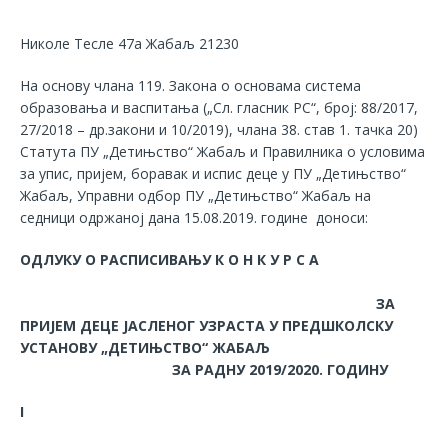
Николе Тесле 47а Жабаљ 21230
На основу члана 119. Закона о основама система
образовања и васпитања („Сл. гласник РС“, број: 88/2017,
27/2018 – др.закони и 10/2019), члана 38. став 1. тачка 20)
Статута ПУ „Детињство“ Жабаљ и Правилникa о условима
за упис, пријем, боравак и испис деце у ПУ „Детињство“
Жабаљ, Управни одбор ПУ „Детињство“ Жабаљ на
седници одржаној дана 15.08.2019. годинe доноси:
ОДЛУКУ О РАСПИСИВАЊУ К О Н К У Р С А
ЗА
ПРИЈЕМ ДЕЦЕ ЈАСЛЕНОГ УЗРАСТА У ПРЕДШКОЛСКУ
УСТАНОВУ „ДЕТИЊСТВО“ ЖАБАЉ
ЗА РАДНУ 2019/2020. ГОДИНУ
I