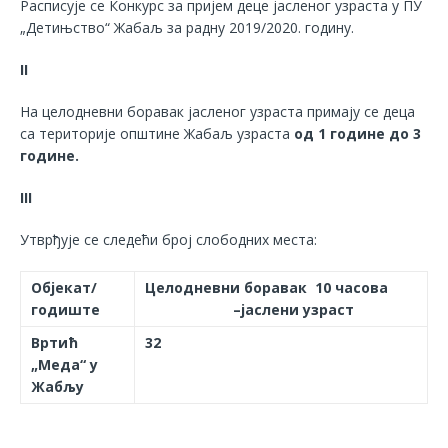
Расписује се Конкурс за пријем деце јасленог узраста у ПУ
„Детињство“ Жабаљ за радну 2019/2020. годину.
II
На целодневни боравак јасленог узраста примају се деца
са територије општине Жабаљ узраста
од 1 године до 3
године.
III
Утврђује се следећи број слободних места:
Објекат/
Целодневни боравак 10 часова
годиште
–јаслени узраст
Вртић
32
„Меда“ у
Жабљу