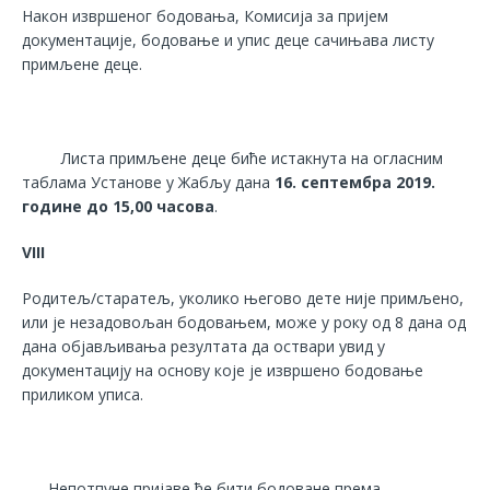
Након извршеног бодовања, Комисија за пријем
документације, бодовање и упис деце сачињава листу
примљене деце.
Листа примљене деце биће истакнута на огласним
таблама Установе у Жабљу дана
16. септембра 2019.
године до 15,00 часова
.
VIII
Родитељ/старатељ, уколико његово дете није примљено,
или је незадовољан бодовањем, може у року од 8 дана од
дана објављивања резултата да оствари увид у
документацију на основу које је извршено бодовање
приликом уписа.
Непотпуне пријаве ће бити бодоване према