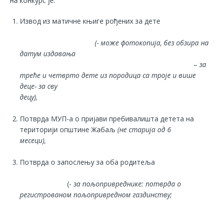
на конкурс је:
Извод из матичне књиге рођених за дете
(- може фотокопија, без обзира на
датум издавања
–
за
треће и четврто дете из породица са троје и више
деце- за сву
децу),
Потврда МУП-а о пријави пребивалишта детета на
територији општине Жабаљ
(не старија од 6
месеци),
Потврда о запослењу за оба родитеља
(-
за пољопривреднике: потврда о
регистрованом пољопривредном газдинству;