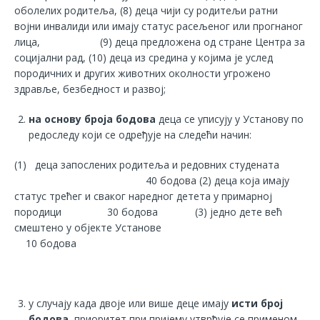
оболелих родитеља, (8) деца чији су родитељи ратни
војни инвалиди или имају статус расељеног или прогнаног
лица, (9) деца предложена од стране Центра за
социјални рад, (10) деца из средина у којима је услед
породичних и других животних околности угрожено
здравље, безбедност и развој;
на основу броја бодова
деца се уписују у Установу по
редоследу који се одређује на следећи начин:
(1) деца запослених родитеља и редовних студената
40 бодова (2) деца која имају
статус трећег и сваког наредног детета у примарној
породици
30 бодова (3) једно дете већ
смештено у објекте Установе
10 бодова
у случају када двоје или више деце имају
исти број
бодова
, приоритет при пријему утврђује се применом