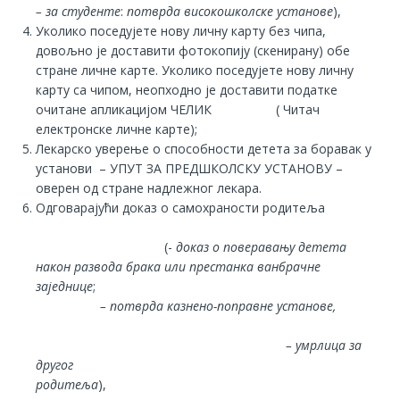
– за студенте
:
потврда високошколске установе
),
Уколико поседујете нову личну карту без чипа,
довољно је доставити фотокопију (скенирану) обе
стране личне карте. Уколико поседујете нову личну
карту са чипом, неопходно је доставити податке
очитане апликацијом ЧЕЛИК ( Читач
електронске личне карте);
Лекарско уверење о способности детета за боравак у
установи – УПУТ ЗА ПРЕДШКОЛСКУ УСТАНОВУ –
оверен од стране надлежног лекара.
Одговарајући доказ о самохраности родитеља
(-
доказ о поверавању детета
након развода брака или престанка ванбрачне
заједнице
;
– потврда казнено-поправне установе,
– умрлица за
другог
родитеља
),