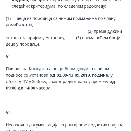
следећих критеријума, по следећем редоследу:
(1) деца из породица са нижим примањима по члану
домаћинства,
(2) према дужини
чекања за пријем у Установу, (3) према већем броју
деце у породици.
V
Пријаве на Конкурс, са потребном документацијом
подносе се Установи
од
02.09-13.09.2019. године
,
у
објекту ПУ у Жабљу, сваког радног дана у времену
од
09:00 до 14:00
часова.
VI
Неопходна документација за рангирање поднетих пријава