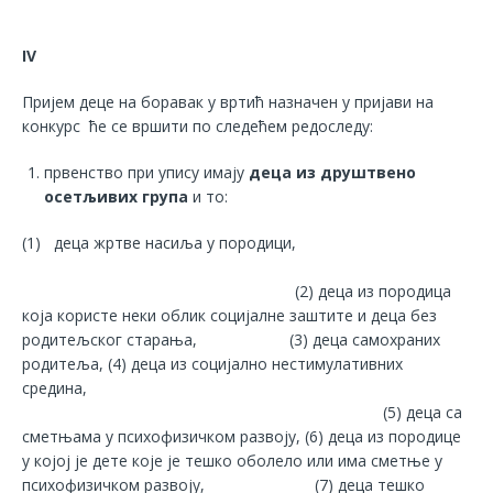
IV
Пријем деце на боравак у вртић назначен у
пријави
на
конкурс ће се вршити по следећем редоследу:
првенство при упису имају
деца из друштвено
осетљивих група
и то:
(1) деца жртве насиља у породици,
(2) деца из породица
која користе неки облик социјалне заштите и деца без
родитељског старања, (3) деца самохраних
родитеља, (4) деца из социјално нестимулативних
средина,
(5) деца са
сметњама у психофизичком развоју, (6) деца из породице
у којој је дете које је тешко оболело или има сметње у
психофизичком развоју, (7) деца тешко